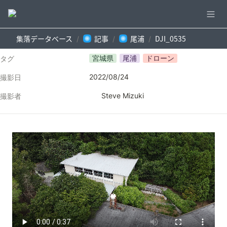
集落データベース
記事
尾浦
DJI_0535
/
/
/
宮城県
尾浦
ドローン
タグ
2022/08/24
撮影日
Steve Mizuki
撮影者