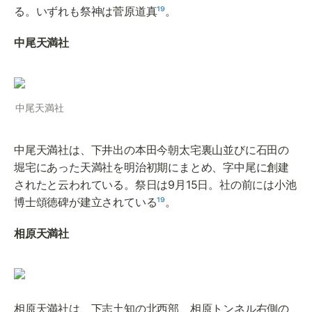
る。いずれも祭神は菅原道真
¹⁹
。
中尾天満社
中尾天満社
中尾天満社は、下井出の本田今朝太宅裏山並びに石田の
堀宅にあった天満社を明治初期にまとめ、字中尾に創建
されたと云われている。祭日は9月15日。社の前には小池
博士頌徳碑が建立されている
¹⁹
。
相原天満社
相原天満社は、下志土知の北西部、相原トンネル右側の