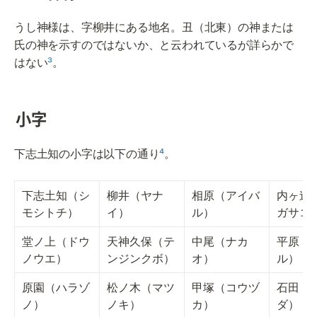
うし神様は、字柳井にある地名。丑（北東）の神または
氏の神を示すのではないか、と云われているが詳らかで
はない
³
。
小字
下志土知の小字は以下の通り
⁴
。
下志土知（シ
柳井（ヤナ
相原（アイバ
内ヶ迫
モシトチ）
イ）
ル）
ガサコ
堂ノ上（ドウ
天神久保（テ
中尾（ナカ
平原（
ノウエ）
ンジンクボ）
オ）
ル）
原園（ハラゾ
松ノ木（マツ
甲塚（コウヅ
石田（
ノ）
ノキ）
カ）
ダ）