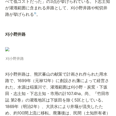
べて低コストだった」の3点が挙げられている。下志土知
が灌漑範囲に含まれる井路として、刈小野井路や蛇切井
路が挙げられる
¹¹
。
刈小野井路
刈小野井路
刈小野井路は、熊沢蕃山の献策で計画され作られた用水
路で、1699年（元禄12年）に創設され藩によって経営さ
れた。水源は稲葉川で、灌漑範囲は刈小野・炭窯・下坂
田・志土知・下志土知・市用の計107.4ha。尚、『竹田市
誌 第2巻』の灌漑地区は下坂田を除く5区としている。
1869年（明治2年）、大洪水により井堰が流失したた
め、約100間上流に移転。廃藩後は、民間（土知所有者）