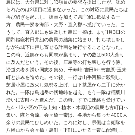
農民は、大分県に対し13項目の要求を提出したが、認め
られたのは2項目に過ぎなかった。この対応に農民たちは
再び騒ぎを起こし、援軍を加えて県庁軍に抵抗する一
方、農民一揆を海部・大野・直入郡へ拡げていった。こ
うして、直入郡にも波及した農民一揆は、まず1月3日の
同郡嫗嶽村田井組の農民の結集に始まり、打ち壊しをし
ながら城下に押し寄せる計画を遂行することとなった。
この時、近郷からも同志が集まり、その数は500人余り
に及んだという。その後、庄屋等の打ち壊しを行う傍、
沿道の者を誘い同志を集め、千寿峠-吉田峠-恵吉原-玉来
町と歩みを進めた。その後、一行は山手河原に殺到し、
芝居小屋に放火し気勢を上げ、山下茶屋から二手に分か
れた。一隊は鳥越岳の切通峠を越え、もう一隊は稲葉川
沿いに古町へと進んだ。この時、すでに連絡を受けてい
た4・12小区の下志土知・植木・木原組の農民も古町口へ
集い、隊と合流。会々橋一帯は、各地から集った4000人
余りの農民でひしめいた。これに対し、県側は自衛隊を
八幡山から会々橋・裏町・下町にいたる一帯に配備し、