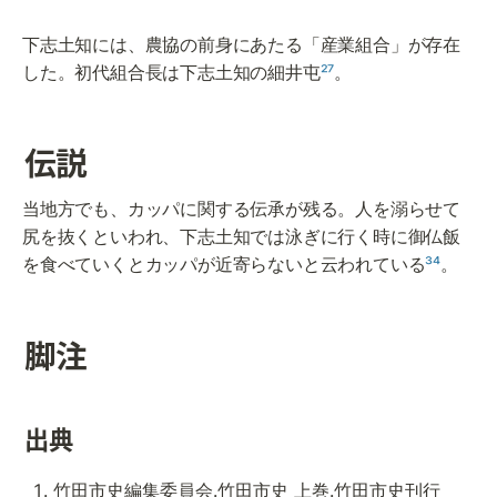
下志土知には、農協の前身にあたる「産業組合」が存在
した。初代組合長は下志土知の細井屯
²⁷
。
伝説
当地方でも、カッパに関する伝承が残る。人を溺らせて
尻を抜くといわれ、下志土知では泳ぎに行く時に御仏飯
を食べていくとカッパが近寄らないと云われている
³⁴
。
脚注
出典
竹田市史編集委員会.
竹田市史 上巻
.竹田市史刊行