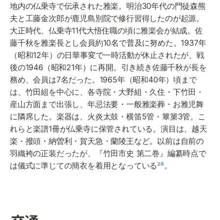
地内の仏乗寺で伝承された雅楽。明治30年代の門徒森熊
夫と工藤金次郎が鹿児島別院で修行習得したのが起源。
大正時代、仏乗寺11代大悟住職の頃に雅楽会が結成。佐
藤千秋を雅楽長とし会員約10名で普及に努めた。1937年
（昭和12年）の日華事変で一時活動が休止されたが、戦
後の1946（昭和21年）に再開。引き続き佐藤千秋が長を
務め、会員は7名だった。1965年（昭和40年）頃まで
は、竹田組を中心に、各寺院・大野組・久住・下竹田・
産山方面まで出張し、年忌法要・一般雅楽葬・お雅児舞
に隣席した。楽器は、火炎太鼓・横笛5管・篳篥3管。こ
れらと楽譜1冊が仏乗寺に保管されている。演目は、越天
楽・撥頭・納曽利・賀天急・蘭陵王など。以前は自前の
羽織袴の正装だったが、『竹田市史 第二巻』編纂時点で
は儀式に準じての簡衣を着用となっている
²⁸
。