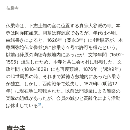
仏乗寺
仏乗寺は、下志土知の室に位置する真宗大谷派の寺。本
尊は阿弥陀如来。開基は釋源寂であるが、年代は不明。
由緒書きによると、1626年（寛永3年）に4世硯応が、本
尊阿弥陀仏立像並びに佛乗寺々号の許可を得たという。
以前は葎原の満徳寺敷地内にあったが、文禄年間（1592-
1595）焼失したため、本寺と共に会々村に移転した。文
政年間（1818-1829）にも再度類焼。1876年（明治9年）
の10世周界の時、それまで満徳寺敷地内にあった仏乗寺
が独立。しかし、西南戦争で焼失し、1879年（明治12
年）に現在地に移転された。以前は門徒衆による雅楽の
楽隊の組織があったが、会員の減少と高齢化により活動
は休止している
²¹
。
庵台寺