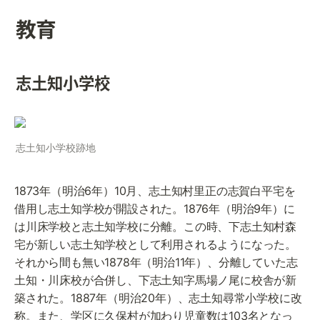
教育
志土知小学校
志土知小学校跡地
1873年（明治6年）10月、志土知村里正の志賀白平宅を
借用し志土知学校が開設された。1876年（明治9年）に
は川床学校と志土知学校に分離。この時、下志土知村森
宅が新しい志土知学校として利用されるようになった。
それから間も無い1878年（明治11年）、分離していた志
土知・川床校が合併し、下志土知字馬場ノ尾に校舎が新
築された。1887年（明治20年）、志土知尋常小学校に改
称。また、学区に久保村が加わり児童数は103名となっ