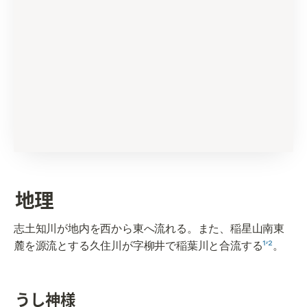
地理
志土知川が地内を西から東へ流れる。また、稲星山南東
麓を源流とする久住川が字柳井で稲葉川と合流する
¹’²
。
うし神様