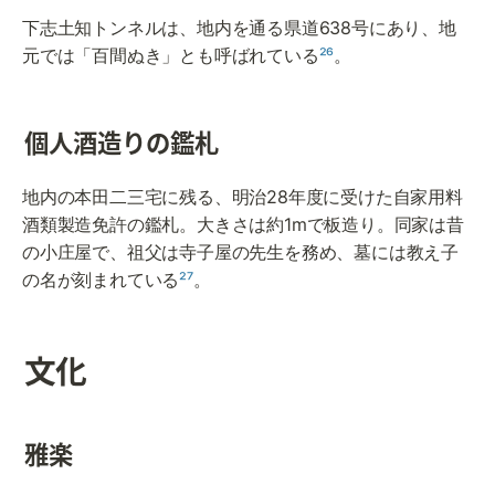
下志土知トンネルは、地内を通る県道638号にあり、地
元では「百間ぬき」とも呼ばれている
²⁶
。
個人酒造りの鑑札
地内の本田二三宅に残る、明治28年度に受けた自家用料
酒類製造免許の鑑札。大きさは約1mで板造り。同家は昔
の小庄屋で、祖父は寺子屋の先生を務め、墓には教え子
の名が刻まれている
²⁷
。
文化
雅楽