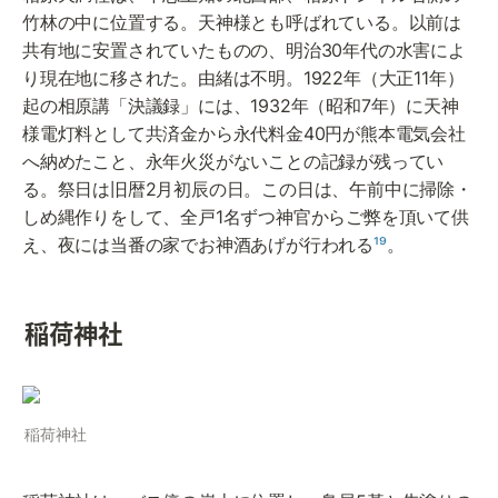
竹林の中に位置する。天神様とも呼ばれている。以前は
共有地に安置されていたものの、明治30年代の水害によ
り現在地に移された。由緒は不明。1922年（大正11年）
起の相原講「決議録」には、1932年（昭和7年）に天神
様電灯料として共済金から永代料金40円が熊本電気会社
へ納めたこと、永年火災がないことの記録が残ってい
る。祭日は旧暦2月初辰の日。この日は、午前中に掃除・
しめ縄作りをして、全戸1名ずつ神官からご弊を頂いて供
え、夜には当番の家でお神酒あげが行われる
¹⁹
。
稲荷神社
稲荷神社