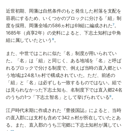
近世初期、岡藩は自然条件のもと発生した村落を支配を
容易にするため、いくつかのブロックに分ける「組」制
度を採用。岡藩全域の586ヵ村は69組に編成された
⁷
。
1685年（貞享2年）の史料によると、下志土知村は中角
組に属していたという
⁸
。
また、中世ではこれに似た「名」制度が用いられてい
た。「名」は「組」と同じく、ある地域を「名」と呼ば
れるブロックで分ける制度で、例えば当時の直入郷とい
う地域は24名1ヵ村で構成されていた。ただ、前述の
「組」と「名」は必ずしも一致するものではない。組で
は見られなかった下志土知も、名制度下では直入郷24名
のうちの1つ「下志土智名」として挙げられている
⁹
。
江戸時代末期に作成された『豊後国誌』によると、当時
の直入郡には支村も含めて342ヵ村が所在していたとあ
る。また、直入郡のうち三宅郷に下志土知村が属してい