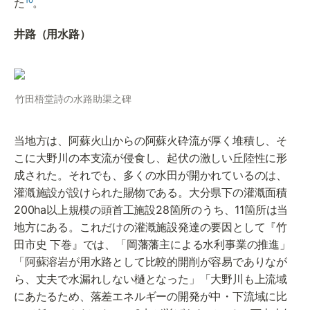
た
¹⁰
。
井路（用水路）
竹田梧堂詩の水路助渠之碑
当地方は、阿蘇火山からの阿蘇火砕流が厚く堆積し、そ
こに大野川の本支流が侵食し、起伏の激しい丘陸性に形
成された。それでも、多くの水田が開かれているのは、
灌漑施設が設けられた賜物である。大分県下の灌漑面積
200ha以上規模の頭首工施設28箇所のうち、11箇所は当
地方にある。これだけの灌漑施設発達の要因として『竹
田市史 下巻』では、「岡藩藩主による水利事業の推進」
「阿蘇溶岩が用水路として比較的開削が容易でありなが
ら、丈夫で水漏れしない樋となった」「大野川も上流域
にあたるため、落差エネルギーの開発が中・下流域に比