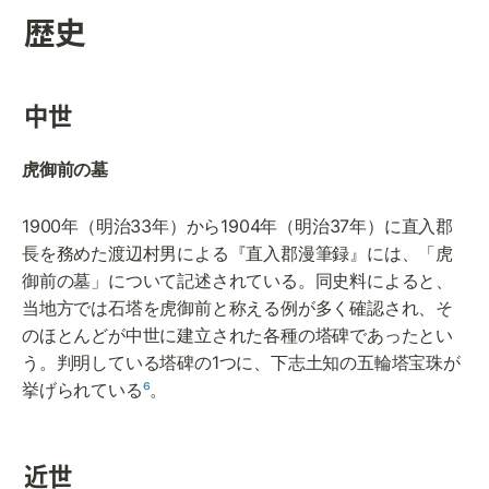
歴史
中世
虎御前の墓
1900年（明治33年）から1904年（明治37年）に直入郡
長を務めた渡辺村男による『直入郡漫筆録』には、「虎
御前の墓」について記述されている。同史料によると、
当地方では石塔を虎御前と称える例が多く確認され、そ
のほとんどが中世に建立された各種の塔碑であったとい
う。判明している塔碑の1つに、下志土知の五輪塔宝珠が
挙げられている
⁶
。
近世