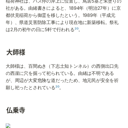
稲荷神社は、バス停の岸上に位置し、鳥居5基と朱塗りの
社がある。由緒書きによると、1894年（明治27年）に京
都伏見稲荷から御霊を移したという。1989年（平成元
年）、県道災害防除工事により現在地に新築移転。祭礼
は2月の初午の日に5軒で行われる
²⁰
。
大師様
大師様は、百間ぬき（下志土知トンネル）の西側出口先
の西崖に穴を掘って祀られている。由緒は不明である
が、周辺が大変危険な道だったため、地元民が安全を祈
願し祀ったとされている
²⁰
。
仏乗寺