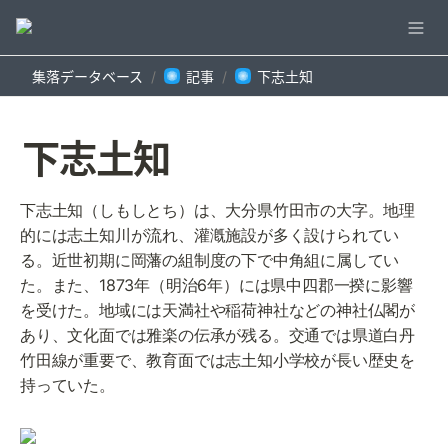
集落データベース
記事
下志土知
/
/
下志土知
下志土知（しもしとち）は、大分県竹田市の大字。地理
的には志土知川が流れ、灌漑施設が多く設けられてい
る。近世初期に岡藩の組制度の下で中角組に属してい
た。また、1873年（明治6年）には県中四郡一揆に影響
を受けた。地域には天満社や稲荷神社などの神社仏閣が
あり、文化面では雅楽の伝承が残る。交通では県道白丹
竹田線が重要で、教育面では志土知小学校が長い歴史を
持っていた。