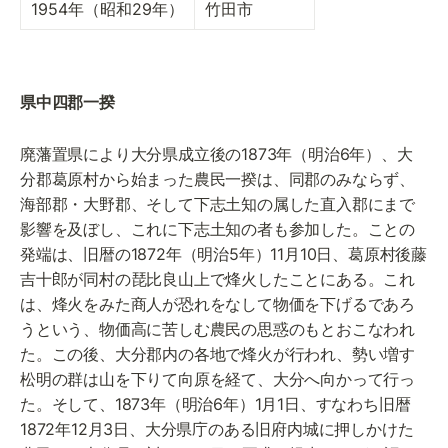
1954年（昭和29年）
竹田市
県中四郡一揆
廃藩置県により大分県成立後の1873年（明治6年）、大
分郡葛原村から始まった農民一揆は、同郡のみならず、
海部郡・大野郡、そして下志土知の属した直入郡にまで
影響を及ぼし、これに下志土知の者も参加した。ことの
発端は、旧暦の1872年（明治5年）11月10日、葛原村後藤
吉十郎が同村の琵比良山上で烽火したことにある。これ
は、烽火をみた商人が恐れをなして物価を下げるであろ
うという、物価高に苦しむ農民の思惑のもとおこなわれ
た。この後、大分郡内の各地で烽火が行われ、勢い増す
松明の群は山を下りて向原を経て、大分へ向かって行っ
た。そして、1873年（明治6年）1月1日、すなわち旧暦
1872年12月3日、大分県庁のある旧府内城に押しかけた