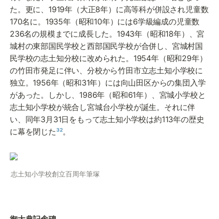
た。更に、1919年（大正8年）に高等科が併設され児童数
170名に。1935年（昭和10年）には6学級編成の児童数
236名の規模までに成長した。1943年（昭和18年）、宮
城村の東部国民学校と西部国民学校が合併し、宮城村国
民学校の志土知分校に改められた。1954年（昭和29年）
の竹田市発足に伴い、分校から竹田市立志土知小学校に
独立。1956年（昭和31年）には向山田区からの集団入学
があった。しかし、1986年（昭和61年）、宮城小学校と
志土知小学校が統合し宮城台小学校が誕生。それに伴
い、同年3月31日をもって志土知小学校は約113年の歴史
に幕を閉じた
³²
。
志土知小学校創立百周年筆塚
御大典記念碑