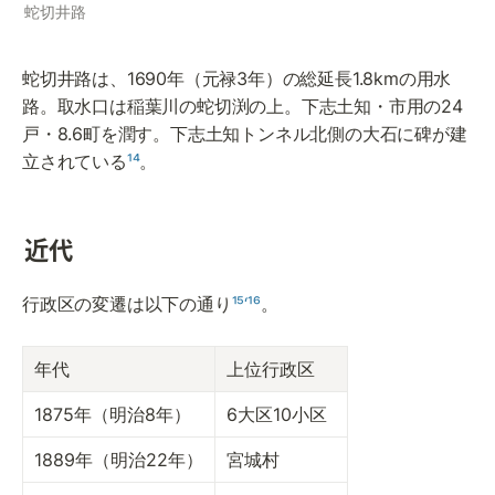
蛇切井路
蛇切井路は、1690年（元禄3年）の総延長1.8kmの用水
路。取水口は稲葉川の蛇切渕の上。下志土知・市用の24
戸・8.6町を潤す。下志土知トンネル北側の大石に碑が建
立されている
¹⁴
。
近代
行政区の変遷は以下の通り
¹⁵‘¹⁶
。
年代
上位行政区
1875年（明治8年）
6大区10小区
1889年（明治22年）
宮城村