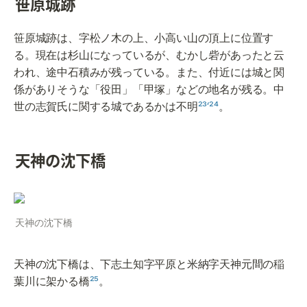
笹原城跡
笹原城跡は、字松ノ木の上、小高い山の頂上に位置す
る。現在は杉山になっているが、むかし砦があったと云
われ、途中石積みが残っている。また、付近には城と関
係がありそうな「役田」「甲塚」などの地名が残る。中
世の志賀氏に関する城であるかは不明
²³‘²⁴
。
天神の沈下橋
天神の沈下橋
天神の沈下橋は、下志土知字平原と米納字天神元間の稲
葉川に架かる橋
²⁵
。