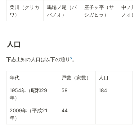
栗川（クリカ
馬場ノ尾（バ
座子ヶ平（サ
中ノ尾
ワ）
バノオ）
シガヒラ）
ノオ）
人口
下志土知の人口は以下の通り
⁵
。
年代
戸数（家数）
人口
1954年（昭和29
58
184
年）
2009年（平成21
44
年）