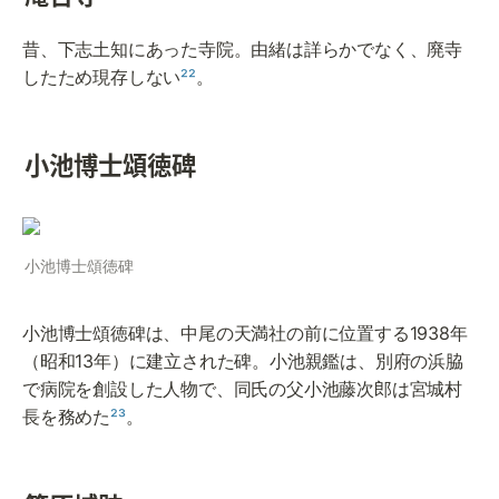
昔、下志土知にあった寺院。由緒は詳らかでなく、廃寺
したため現存しない
²²
。
小池博士頌徳碑
小池博士頌徳碑
小池博士頌徳碑は、中尾の天満社の前に位置する1938年
（昭和13年）に建立された碑。小池親鑑は、別府の浜脇
で病院を創設した人物で、同氏の父小池藤次郎は宮城村
長を務めた
²³
。