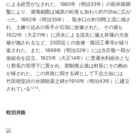
による経営がなされた。1880年（明治33年）の助井路開
鑿により、灌漑範囲は城原の松尾も加わり約112haに広が
った。1882年（明治35年）、取水口が約10間上流に移さ
れ、土練り込みの長手が石垣に改修された。その後も
1922年（大正11年）に洪水による流失に備え井堰の大改
修が施されるなど、20回近くの改修・復旧工事等が繰り
返された。また、1899年（明治32年）には古庄敬一郎が
仮組合を設立。1925年（大正14年）に普通水利組合とな
り郡長の管理下に置かれ、郡制廃止後は村長にその務め
が移された。この井路に関する碑として下志土知には、
竹田梧堂詩の水路助渠之碑が1910年（明治43年）に建立
されている
¹²‘¹³
。
蛇切井路