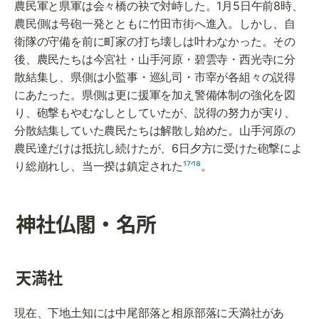
農民軍と県軍は会々橋の袂で対峙した。1月5日午前8時、
農民側は号砲一発とともに竹田市街へ進入。しかし、自
衛隊の守備を前に町家の打ち壊しは叶わなかった。その
後、農民たちは今宮社・山手河原・碧雲寺・西光寺に分
散結集し、県側は小監事・巡糺司・市宰が各組々の説得
にあたった。県側は更に援軍を加え警備体制の強化を図
り、砲撃もやむなしとしていたが、説得の努力が実り、
分散結集していた農民たちは解散し始めた。山手河原の
農民達だけは抵抗し続けたが、6日夕方に受けた砲撃によ
り総崩れし、当一揆は鎮定された
¹⁷‘¹⁸
。
神社仏閣・名所
天満社
現在、下地土知には中尾部落と相原部落に天満社があ