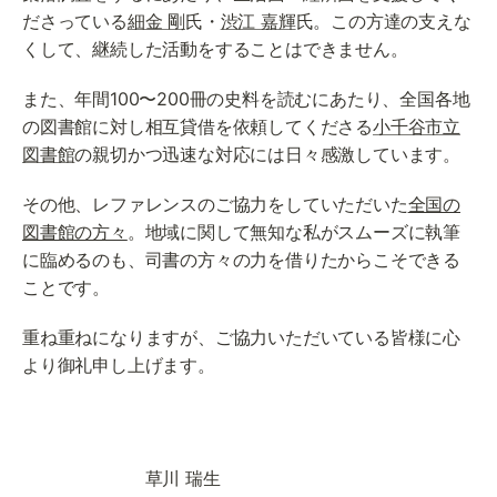
ださっている
細金 剛
氏・
渋江 嘉輝
氏。この方達の支えな
くして、継続した活動をすることはできません。
また、年間100〜200冊の史料を読むにあたり、全国各地
の図書館に対し相互貸借を依頼してくださる
小千谷市立
図書館
の親切かつ迅速な対応には日々感激しています。
その他、レファレンスのご協力をしていただいた
全国の
図書館の方々
。地域に関して無知な私がスムーズに執筆
に臨めるのも、司書の方々の力を借りたからこそできる
ことです。
重ね重ねになりますが、ご協力いただいている皆様に心
より御礼申し上げます。
　　　　　　　草川 瑞生