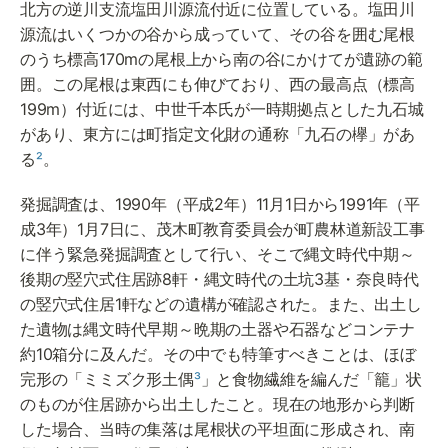
北方の逆川支流塩田川源流付近に位置している。塩田川
源流はいくつかの谷から成っていて、その谷を囲む尾根
のうち標高170mの尾根上から南の谷にかけてが遺跡の範
囲。この尾根は東西にも伸びており、西の最高点（標高
199m）付近には、中世千本氏が一時期拠点とした九石城
があり、東方には町指定文化財の通称「九石の欅」があ
る
²
。
発掘調査は、1990年（平成2年）11月1日から1991年（平
成3年）1月7日に、茂木町教育委員会が町農林道新設工事
に伴う緊急発掘調査として行い、そこで縄文時代中期～
後期の竪穴式住居跡8軒・縄文時代の土坑3基・奈良時代
の竪穴式住居1軒などの遺構が確認された。また、出土し
た遺物は縄文時代早期～晩期の土器や石器などコンテナ
約10箱分に及んだ。その中でも特筆すべきことは、ほぼ
完形の「ミミズク形土偶
³
」と食物繊維を編んだ「籠」状
のものが住居跡から出土したこと。現在の地形から判断
した場合、当時の集落は尾根状の平坦面に形成され、南