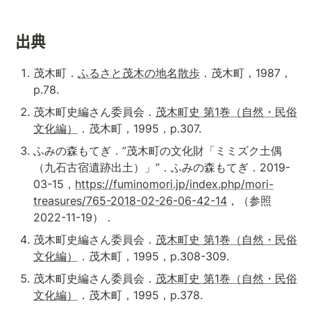
出典
茂木町．
ふるさと茂木の地名散歩
．茂木町，1987，
p.78.
茂木町史編さん委員会．
茂木町史 第1巻（自然・民俗
文化編）
．茂木町，1995，p.307.
ふみの森もてぎ．”茂木町の文化財「ミミズク土偶
（九石古宿遺跡出土）」”．ふみの森もてぎ．2019-
03-15，
https://fuminomori.jp/index.php/mori-
treasures/765-2018-02-26-06-42-14
，（参照　
2022-11-19）．
茂木町史編さん委員会．
茂木町史 第1巻（自然・民俗
文化編）
．茂木町，1995，p.308-309.
茂木町史編さん委員会．
茂木町史 第1巻（自然・民俗
文化編）
．茂木町，1995，p.378.