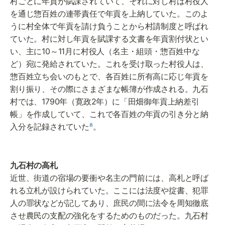
村ごとに年貢が賦課されていて、それに対し村は村役人
を通じ惣百姓の連帯責任で年貢を上納していた。このよ
うに村全体で年貢を請け負うことから村請制度と呼ばれ
ていた。村に対し年貢を賦課する文書を年貢割付状とい
い、主に10～11月に村役人（名主・組頭・惣百姓中な
ど）宛に発給されていた。これを受け取った村役人は、
惣百姓立ち会いのもとで、各百姓に所有高に応じ年貢を
割り振り、その際にさまざまな帳簿が作成される。九石
村では、1790年（寛政2年）に「田畑御年貢上納差引
帳」を作成していて、これで各百姓の年貢の引き分と納
入分を記録されていた
⁸
。
近世、街道の宿場の要衝や名主の門前には、高札と呼ば
れる立札が設けられていた。ここには法度や掟書、犯罪
人の罪状などが記してあり、庶民の間に法令を周知徹底
させ農民の支配の強化をするためのものだった。九石村