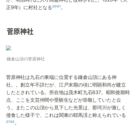
正9年）に村社となる
²⁰’²¹
。
菅原神社
鎌倉山頂の菅原神社
菅原神社は九石の東端に位置する鎌倉山頂にある神
社。。創立年不詳だが、江戸末期の頃に明顕和尚が建立
したとされている。所在地は茂木町九石637。昭和後期時
点、ここを文芸仲間や受験生などが崇敬していたと云
う。またこの山頂から見下した光景は、那珂川が激しく
侵食した様子で、これは関東の耶馬渓と称えられている
²¹’²²
。