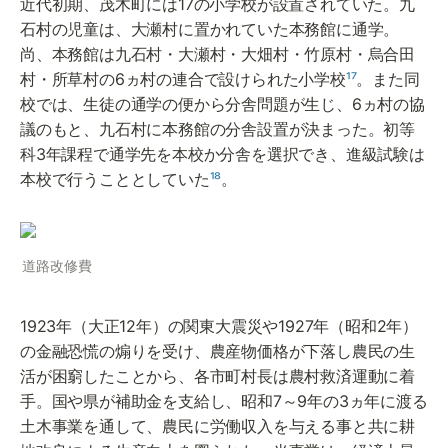
近代初期、茂木町には17の小学校が設置されていた。九
石村の児童は、大瀬村に置かれていた本務館に通学。
尚、本務館は九石村・大瀬村・大畑村・竹原村・烏合田
村・所草村の6ヵ村の連合で設けられた小学校
¹⁷
。また同
校では、生徒の通学の便から分舎問題が生じ、6ヵ村の協
議のもと、九石村に本務館の分舎設置が決まった。初等
科3年課程で通学先を本校か分舎を選択でき、進級試験は
本校で行うこととしていた
¹⁸
。
道路改修費
1923年（大正12年）の関東大震災や1927年（昭和2年）
の金融恐慌の煽りを受け、農産物価格が下落し農民の生
活が困窮したことから、各市町村長は農村救済運動に着
手。国や県が補助金を支給し、昭和7～9年の3ヵ年に渡る
土木事業を通して、農民に労働収入を与える事と共に耕