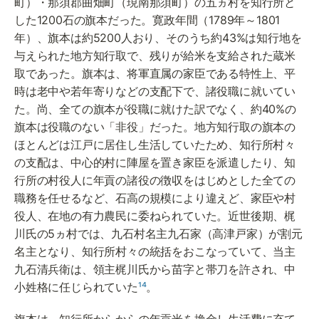
町）・那須郡曲畑町（現南那須町）の五ヵ村を知行所と
した1200石の旗本だった。寛政年間（1789年～1801
年）、旗本は約5200人おり、そのうち約43%は知行地を
与えられた地方知行取で、残りが給米を支給された蔵米
取であった。旗本は、将軍直属の家臣である特性上、平
時は老中や若年寄りなどの支配下で、諸役職に就いてい
た。尚、全ての旗本が役職に就けた訳でなく、約40%の
旗本は役職のない「非役」だった。地方知行取の旗本の
ほとんどは江戸に居住し生活していたため、知行所村々
の支配は、中心的村に陣屋を置き家臣を派遣したり、知
行所の村役人に年貢の諸役の徴収をはじめとした全ての
職務を任せるなど、石高の規模により違えど、家臣や村
役人、在地の有力農民に委ねられていた。近世後期、梶
川氏の5ヵ村では、九石村名主九石家（高津戸家）が割元
名主となり、知行所村々の統括をおこなっていて、当主
九石清兵衛は、領主梶川氏から苗字と帯刀を許され、中
小姓格に任じられていた
¹⁴
。
旗本は、知行所からからの年貢米を換金し生活費に充て