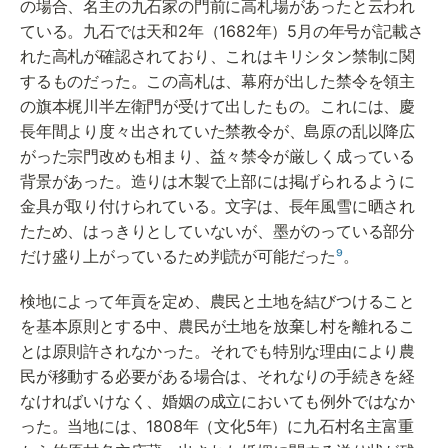
の場合、名主の九石家の門前に高札場があったと云われ
ている。九石では天和2年（1682年）5月の年号が記載さ
れた高札が確認されており、これはキリシタン禁制に関
するものだった。この高札は、幕府が出した禁令を領主
の旗本梶川半左衛門が受けて出したもの。これには、慶
長年間より度々出されていた禁教令が、島原の乱以降広
がった宗門改めも相まり、益々禁令が厳しく成っている
背景があった。造りは木製で上部には掲げられるように
金具が取り付けられている。文字は、長年風雪に晒され
たため、はっきりとしていないが、墨がのっている部分
だけ盛り上がっているため判読が可能だった
⁹
。
検地によって年貢を定め、農民と土地を結びつけること
を基本原則とする中、農民が土地を放棄し村を離れるこ
とは原則許されなかった。それでも特別な理由により農
民が移動する必要がある場合は、それなりの手続きを経
なければいけなく、婚姻の成立においても例外ではなか
った。当地には、1808年（文化5年）に九石村名主富重