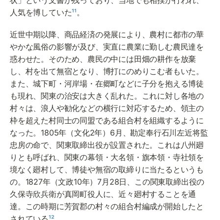
人気を博していた
¹¹
。
近世中期以降、商品経済の発展により、農村に都市の華
やかな風俗の影響が及び、実直に農業に勤しむ農民達を
惑わせた。そのため、農民の中には田畑の耕作を放棄
し、村を出て無宿となり、博打にのめりこむ者もいた。
また、城下町・河岸場・在郷町などに子分を抱える博徒
も現れ、関東の治安は大きく乱れた。これに対し各地の
村々は、浪人や勧化などの横行に対応するため、領主の
枠を超えた村同士の同盟である組合村を組織するように
なった。1805年（文化2年）6月、勘定奉行石川左近将監
忠房の命で、関東取締出役が設置された。これは八州廻
りとも呼ばれ、関東の幕領・大名領・旗本領・寺社領を
境なく廻村して、博徒や無宿の取締りに当たるというも
の。1827年（文政10年）7月28日、この関東取締出役の
久保寺欣兵衛が真岡町役人に、近々廻村することを通
達。この時期に芳賀郡の村々の組合村編成が開始したと
されている
¹²
。