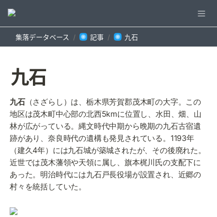
集落データベース
記事
九石
/
/
九石
九石
（さざらし）は、栃木県芳賀郡茂木町の大字。この
地区は茂木町中心部の北西5kmに位置し、水田、畑、山
林が広がっている。縄文時代中期から晩期の九石古宿遺
跡があり、奈良時代の遺構も発見されている。1193年
（建久4年）には九石城が築城されたが、その後廃れた。
近世では茂木藩領や天領に属し、旗本梶川氏の支配下に
あった。明治時代には九石戸長役場が設置され、近郷の
村々を統括していた。