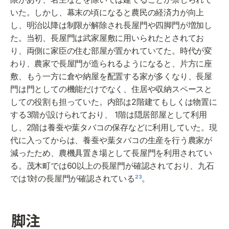
いた。しかし、幕末の頃になると農民の経済力が向上
し、明治以降は制限が解除され長屋門や四脚門が増加し
た。当初、長屋門は武家屋敷に用いられたとされてお
り、両側に家臣の住む部屋が置かれていてた。時代が変
わり、農家で長屋門が造られるようになると、片方に座
敷、もう一方に倉や納屋を配置する家が多くなり、長屋
門は門としての機能だけでなく、住居や収納スペースと
しての役割も担っていた。内部は2階建てもしくは物置に
する3階が設けられており、 1階は隠居部屋として利用
し、2階は養蚕や葉タバコの保存などに利用していた。現
代に入ってからは、養蚕や葉タバコの生産を行う農家が
減ったため、農機具置き場として長屋門を利用されてい
る。茂木町では60以上の長屋門が確認されており、九石
では1対の長屋門が確認されている
²³
。
脚注