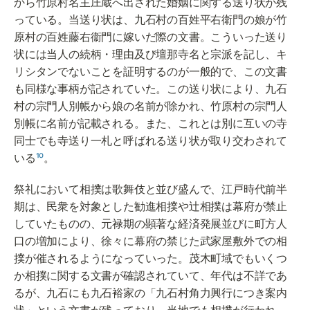
から竹原村名主庄蔵へ出された婚姻に関する送り状が残
っている。当送り状は、九石村の百姓平右衛門の娘が竹
原村の百姓藤右衞門に嫁いだ際の文書。こういった送り
状には当人の続柄・理由及び壇那寺名と宗派を記し、キ
リシタンでないことを証明するのが一般的で、この文書
も同様な事柄が記されていた。この送り状により、九石
村の宗門人別帳から娘の名前が除かれ、竹原村の宗門人
別帳に名前が記載される。また、これとは別に互いの寺
同士でも寺送り一札と呼ばれる送り状が取り交わされて
いる
¹⁰
。
祭礼において相撲は歌舞伎と並び盛んで、江戸時代前半
期は、民衆を対象とした勧進相撲や辻相撲は幕府が禁止
していたものの、元禄期の顕著な経済発展並びに町方人
口の増加により、徐々に幕府の禁じた武家屋敷外での相
撲が催されるようになっていった。茂木町域でもいくつ
か相撲に関する文書が確認されていて、年代は不詳であ
るが、九石にも九石裕家の「九石村角力興行につき案内
状」という文書が残っており、当地でも相撲が行われ、