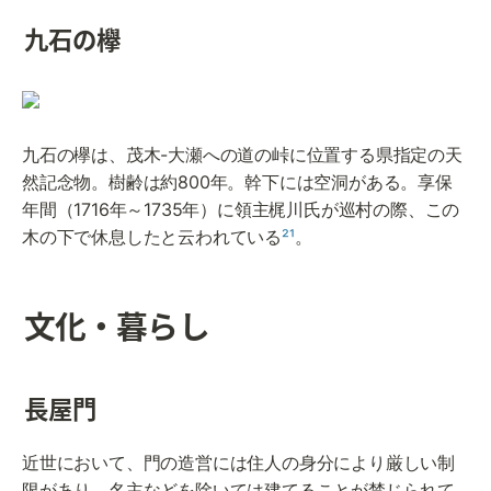
九石の欅
九石の欅は、茂木-大瀬への道の峠に位置する県指定の天
然記念物。樹齢は約800年。幹下には空洞がある。享保
年間（1716年～1735年）に領主梶川氏が巡村の際、この
木の下で休息したと云われている
²¹
。
文化・暮らし
長屋門
近世において、門の造営には住人の身分により厳しい制
限があり、名主などを除いては建てることが禁じられて