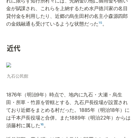
れに限らず知行所村々には、先納金の他に御用金や賄い
金が賦課され、これらを上納するため水戸徳川家の名目
貸付金を利用したり、近郷の烏生田村の名主小森源四郎
の金銭融通も受けているような状態だった
¹⁵
。
近代
九石公民館
1876年（明治9年）時点で、地内に九石・大瀬・烏生
田・所草・竹原を管轄とする、九石戸長役場が設置され
ており近郷をまとめる村だった。1885年（明治18年）に
は千本戸長役場と合併。また1889年（明治22年）からは
須藤村に属した
¹⁶
。