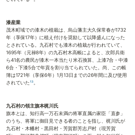
茂木町域での漆木の植栽は、烏山藩主大久保常春が1732
年（享保17年）に植え付けを奨励して以降盛んになった
とされている。九石村でも漆木の植栽が行われていて、
1695年（元禄8年）の九石村木高帳によると、次郎兵衛
ら41名の農民が漆木一本当たり米石換算、上漆7合・中漆
6合・下漆5合で年貢を割り当てられていた。尚、この帳
簿は1721年（享保6年）1月13日までの26年間に及び使用
されていた
¹³
。
旗本とは、知行高一万石未満の将軍直属の家臣「直参」
のうち、将軍に御目見できる者のことを指し、梶川氏が
九石村・木幡村・黒田村・芳賀郡芳志戸村（現芳賀