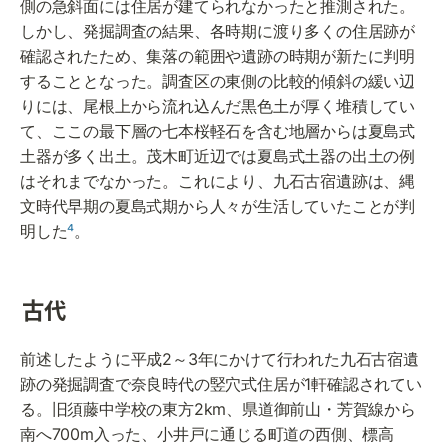
側の急斜面には住居が建てられなかったと推測された。
しかし、発掘調査の結果、各時期に渡り多くの住居跡が
確認されたため、集落の範囲や遺跡の時期が新たに判明
することとなった。調査区の東側の比較的傾斜の緩い辺
りには、尾根上から流れ込んだ黒色土が厚く堆積してい
て、ここの最下層の七本桜軽石を含む地層からは夏島式
土器が多く出土。茂木町近辺では夏島式土器の出土の例
はそれまでなかった。これにより、九石古宿遺跡は、縄
文時代早期の夏島式期から人々が生活していたことが判
明した
⁴
。
古代
前述したように平成2～3年にかけて行われた九石古宿遺
跡の発掘調査で奈良時代の竪穴式住居が1軒確認されてい
る。旧須藤中学校の東方2km、県道御前山・芳賀線から
南へ700m入った、小井戸に通じる町道の西側、標高