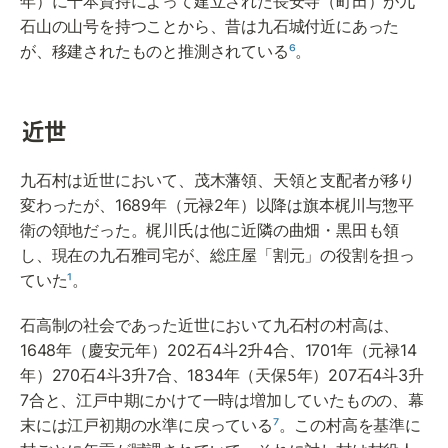
年）に千本資持によって建立された長安寺（町田）が九
石山の山号を持つことから、昔は九石城付近にあった
が、移建されたものと推測されている
⁶
。
近世
九石村は近世において、茂木藩領、天領と支配者が移り
変わったが、1689年（元禄2年）以降は旗本梶川与惣平
衛の領地だった。梶川氏は他に近隣の曲畑・黒田も領
し、現在の九石雅司宅が、総庄屋「割元」の役割を担っ
ていた
¹
。
石高制の社会であった近世において九石村の村高は、
1648年（慶安元年）202石4斗2升4合、1701年（元禄14
年）270石4斗3升7合、1834年（天保5年）207石4斗3升
7合と、江戸中期にかけて一時は増加していたものの、幕
末には江戸初期の水準に戻っている
⁷
。この村高を基準に