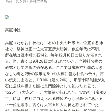
高靇（たかお）神社の鳥居
高靇神社
高靇（たかお）神社は、村の中央の丘陵上に位置する神
社で、祭神は正一位太官五所大明神。創立年代は不明。
所在地は茂木町九石142。毎年12月18日に祭りが催され
る。尚、古くは9月28日に行われていた。当神社名物の
儀式として強飯の儀がある。ここでは厳島神社龍の大き
なしめ縄と2升の飯米を5つの大椀に盛られ食べ合う。言
い伝えによると、1191年（建久2年）、那須十郎為隆が九
石に居城を構えた際に鬼門除神として祀ったと云う。
1525年（大永5年）、大修築が行われた。1709年（宝永6
年）には、神社に与えられる神位のうち最高位にあたる
正一位を賜る。古くは大宮五所大明神と称されていた
が、明治時代に入り高靇神社と改称された。1920年（大