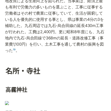
地改良による生産向上を図られた。当事業は、経済上最
も有利で労働力の多いものを選ぶこと、工事に従事する
労働者はその村で農業に従事していて、生活が困窮して
いる人を優先的に使用する事とし、県は事業の4分の3を
補助した。九石周辺では九石-烏合田線の延長430m工事
が行われた。工費は2,400円。更に昭和8年度にも、九石
地内で九石-烏合田線で368mの延長・道路改修工事（事
業費1,100円）を行い、土木工事を通して農村の振興を図
った
¹⁹
。
名所・寺社
高靇神社