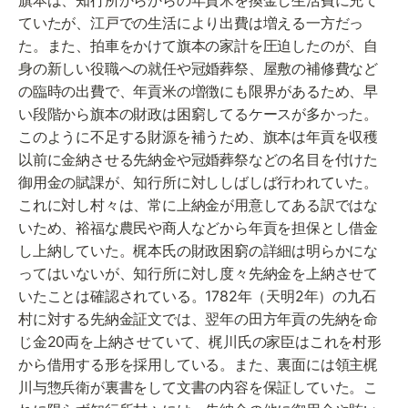
ていたが、江戸での生活により出費は増える一方だっ
た。また、拍車をかけて旗本の家計を圧迫したのが、自
身の新しい役職への就任や冠婚葬祭、屋敷の補修費など
の臨時の出費で、年貢米の増徴にも限界があるため、早
い段階から旗本の財政は困窮してるケースが多かった。
このように不足する財源を補うため、旗本は年貢を収穫
以前に金納させる先納金や冠婚葬祭などの名目を付けた
御用金の賦課が、知行所に対ししばしば行われていた。
これに対し村々は、常に上納金が用意してある訳ではな
いため、裕福な農民や商人などから年貢を担保とし借金
し上納していた。梶本氏の財政困窮の詳細は明らかにな
ってはいないが、知行所に対し度々先納金を上納させて
いたことは確認されている。1782年（天明2年）の九石
村に対する先納金証文では、翌年の田方年貢の先納を命
じ金20両を上納させていて、梶川氏の家臣はこれを村形
から借用する形を採用している。また、裏面には領主梶
川与惣兵衛が裏書をして文書の内容を保証していた。こ