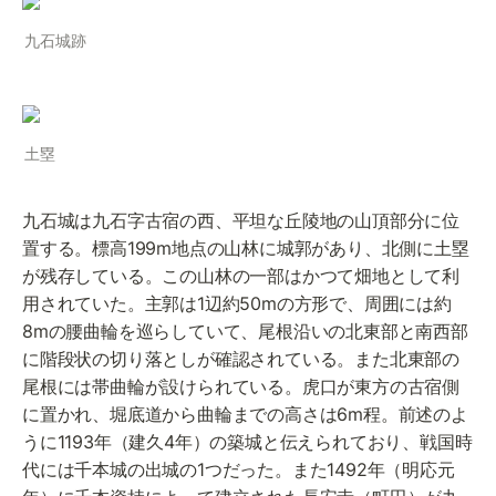
九石城跡
土塁
九石城は九石字古宿の西、平坦な丘陵地の山頂部分に位
置する。標高199m地点の山林に城郭があり、北側に土塁
が残存している。この山林の一部はかつて畑地として利
用されていた。主郭は1辺約50mの方形で、周囲には約
8mの腰曲輪を巡らしていて、尾根沿いの北東部と南西部
に階段状の切り落としが確認されている。また北東部の
尾根には帯曲輪が設けられている。虎口が東方の古宿側
に置かれ、堀底道から曲輪までの高さは6m程。前述のよ
うに1193年（建久4年）の築城と伝えられており、戦国時
代には千本城の出城の1つだった。また1492年（明応元