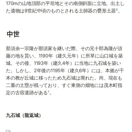
170mの山地頂部の平坦地とその南側斜面に立地。出土し
た遺物は9世紀中頃のものとされる土師器の甕形土器
⁵
。
中世
那須余一宗隆が那須家を継いだ際、その兄十郎為隆が須
藤の地を貰い、1190年（建久元年）に所草に山口城を築
城。その後、1193年（建久4年）に当地に九石城を築い
た。しかし、2年後の1195年（建久6年）には、本拠が千
本の教が丘城に移ったため九石城は廃れた。尚、現在も
二重の土塁が残っており、すぐ東側の畑地には茂木町指
定の古宿遺跡がある
¹
。
九石城（龍返城）