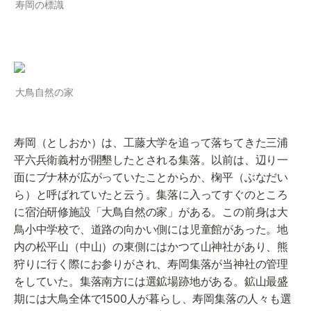
寿岡の標識
大鳥自然の家
寿岡（としおか）は、工藤大学を追って落ちてきた三浦
平六兵衛義村が開墾したとされる集落。以前は、辺り一
面にブナ林が広がっていたことからか、椈平（ぶなだい
ら）と呼ばれていたと云う。集落に入ってすぐのところ
に宿泊研修施設「大鳥自然の家」がある。この前身は大
鳥小中学校で、道路の向かい側には児童館があった。地
内の松平山（中山）の東側にはかつて山神社があり、熊
狩りに行く際にお参りがされ、寿岡集落が当神社の管理
をしていた。集落南方には選鉱場跡地がある。鉱山最盛
期には大鳥全体で1500人が暮らし、寿岡集落の人々も選