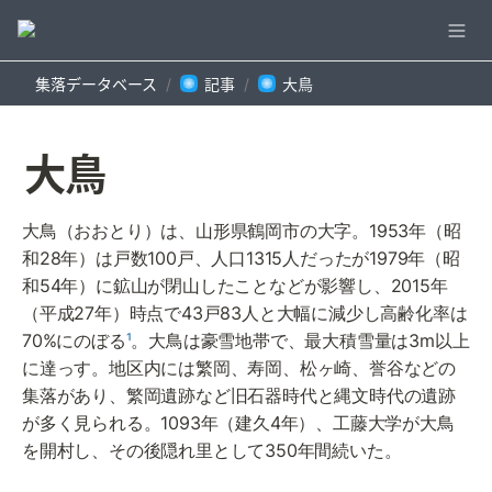
集落データベース
記事
大鳥
/
/
大鳥
大鳥（おおとり）は、山形県鶴岡市の大字。1953年（昭
和28年）は戸数100戸、人口1315人だったが1979年（昭
和54年）に鉱山が閉山したことなどが影響し、2015年
（平成27年）時点で43戸83人と大幅に減少し高齢化率は
70%にのぼる
¹
。大鳥は豪雪地帯で、最大積雪量は3m以上
に達っす。地区内には繁岡、寿岡、松ヶ崎、誉谷などの
集落があり、繁岡遺跡など旧石器時代と縄文時代の遺跡
が多く見られる。1093年（建久4年）、工藤大学が大鳥
を開村し、その後隠れ里として350年間続いた。