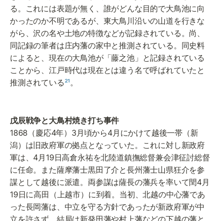
る。これには表題が無く、誰がどんな目的で大鳥池に向
かったのか不明であるが、東大鳥川沿いの山道を行きな
がら、沢の名や土地の特徴などが記録されている。尚、
同記録の筆者は庄内藩の家中と推測されている。同史料
によると、現在の大鳥池が「藤之池」と記録されている
ことから、江戸時代は現在とは違う名で呼ばれていたと
推測されている
²¹
。
1868（慶応4年）3月頃から4月にかけて越後一帯（新
潟）は旧政府軍の拠点となっていた。これに対し新政府
軍は、4月19日高倉永祐を北陸道鎮撫総督兼会津征討総督
に任命。また薩摩藩士黒田了介と長州藩士山県狂介を参
謀として越後に派遣。両参謀は薩長の藩兵を率いて閏4月
19日に高田（上越市）に到着。当初、北越の中心藩であ
った長岡藩は、中立を守る方針であったが新政府軍が中
立を許さず、結局は新発田藩や村上藩などの下越の藩と