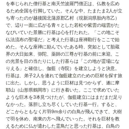
を奉じられた僧行基と南天竺波羅門僧正は、仏教を広め
るため全国を行脚していた。そんな中、たまたま2人が立
ち寄ったのが越後国北蒲原郡乙村（現新潟県胎内市乙）
で、辺り一面に広がる青々とした若松や紫雲の端雲がた
なびいていた景勝に行基は心を打たれた。「この地こそ
仏法流布の聖場だ」と考えた行基は座禅勤行をここで始
めた。そんな座禅に励んでいたある時、突如として胎蔵
界の大日如来、弥陀、薬師の三尊が行基の前に来迎。こ
の光景を目の当たりにした行基らは「この地が霊場にな
りえる」と確信し、伽藍（寺院）を建立しようと決意。
行基は、弟子2人を連れて伽藍建立のための巨材を探す旅
に出た。しかし、思うように巨材は見つからず、遂に摩
耶山（山形県鶴岡市）に行き着いた。ここで求めていた
ような巨木を3本見つけたが、伽藍建立にはまだまだ足り
なかった。落胆し立ち尽くしていた行基一行。すると、
どこからともなく片羽9m余りの白鳥が飛んできて、大樹
で羽を休め、南東の方へ飛んでいった。それを巨材を教
えるために仏が遣わした霊鳥だと思った行基は、白鳥の