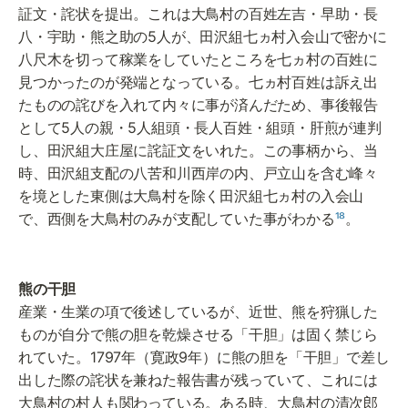
証文・詫状を提出。これは大鳥村の百姓左吉・早助・長
八・宇助・熊之助の5人が、田沢組七ヵ村入会山で密かに
八尺木を切って稼業をしていたところを七ヵ村の百姓に
見つかったのが発端となっている。七ヵ村百姓は訴え出
たものの詫びを入れて内々に事が済んだため、事後報告
として5人の親・5人組頭・長人百姓・組頭・肝煎が連判
し、田沢組大庄屋に詫証文をいれた。この事柄から、当
時、田沢組支配の八苦和川西岸の内、戸立山を含む峰々
を境とした東側は大鳥村を除く田沢組七ヵ村の入会山
で、西側を大鳥村のみが支配していた事がわかる
¹⁸
。
産業・生業の項で後述しているが、近世、熊を狩猟した
ものが自分で熊の胆を乾燥させる「干胆」は固く禁じら
れていた。1797年（寛政9年）に熊の胆を「干胆」で差し
出した際の詫状を兼ねた報告書が残っていて、これには
大鳥村の村人も関わっている。ある時、大鳥村の清次郎