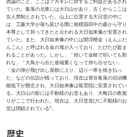
勿論のこと、ここはアカギレに対するご利益があるされ
ていた。集落の北東には大日山があり、古くからここは
女人禁制とされていた。山上に位置する大日堂の中に
は、工藤大学が落ち延びる際に相模国田中の森から守り
本尊として持ってきたと云われる大日如来像が安置され
ていた。また、大日如来像の中には闇浮檀金（えんぶだ
んこん）と呼ばれる金の塊が入っており、たびたび盗ま
れることがあった。しかし、「焼いて金槌で叩いても割
れな」「大鳥から出た途端重くなって持ち出せない」
「金の弾が飛び出し屋根に上り、辺り一帯を焼き払っ
た」などの伝説が残っており、現在は誉谷集落の自治機
能低下が懸念され、大日如来像は龍雲院に安置されてい
る。大日山の影には不動様のお堂もあり、大晦日の夜籠
りがここで行われた。現在は、大日堂並びに不動様のお
堂は閉鎖されている
⁶
。
歴史