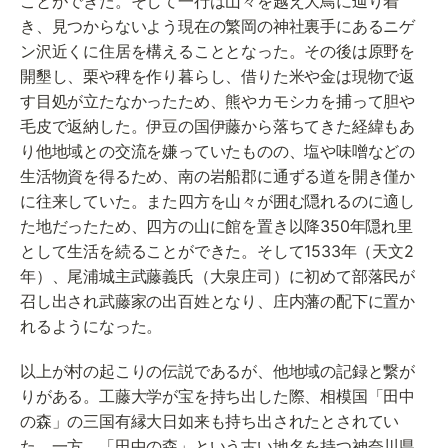
ことができた。そして一行は山々を越え大鳥に辿り着
き、見つからないよう現在の繁岡の神社裏手にあるニゲ
ン沢近くに住居を構えることとなった。その後は原野を
開墾し、栗や稗を作り暮らし、借りた米や金は現物で返
す目処が立たなかったため、熊やカモシカを捕って胆や
毛皮で返納した。伊豆の国伊藤から落ちてきた経緯もあ
り他地域との交流を嫌っていたものの、塩や味噌などの
生活物資を得るため、南の岩船郡に通ずる道を開き僅か
に往来していた。また四方を山々が囲む隠れるのに適し
た地だったため、四方の山に館を置き以降350年隠れ里
として生活を続ることができた。そして1533年（天文2
年）、尾浦城主武藤義氏（大泉庄司）に初めて部落民が
召し出され武藤家の出百姓となり、庄内藩の配下に置か
れるようになった。
以上が村の起こりの伝説であるが、他地域の記録と繋が
りがある。工藤大学が宝を持ち出した際、相模国「田中
の森」の三国有縁大日如来も持ち出されたとされてい
た。一方、「田中の森」という古い地名を持つ神奈川県