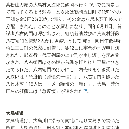
葉松山刀頭の大鳥村又次郎に鶴岡へ行くついでに持参し
て売ってくるよう頼み、又次郎は鶴岡五日町で11匁1分の
干胆を金3両2分20匁で売り、その金は八尺木剪子16人で
分配。された。このことが露わになり、同年6月11日、首
謀者八右衛門は呼び出され、組頭新助並びに荒沢村肝煎
八右衛門と親類3人が付き添いとして同行。同日午後4時
頃に三日町の代家に到着し、翌12日に牢舎の刑が申し渡
された。郡奉行・代官列席の上で刑が申し渡しを読み聞
かされ、八右衛門はその場から縄を打たれた牢屋にひき
たてられた。八右衛門のほかにも、内売りを引き受けた
又次郎は「急度慎（謹慎の一種）」、八右衛門を除いた
八尺木剪子15人は「戸〆（謹慎の一種）」、大鳥・荒沢
両村の肝煎には「急度慎」が課された
²⁰
。
大鳥街道は、大鳥川に沿って南北に走り大鳥まで続いた
街道。大鳥街道は、田沢組・本郷組と鶴岡城下を結ぶ連