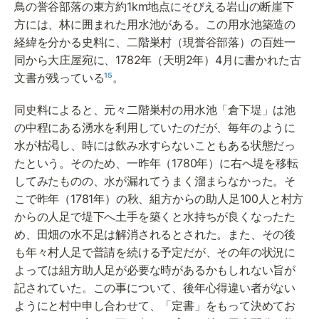
鳥の誉谷部落の東方約1km地点にそびえる岩山の断崖下
方には、林に囲まれた用水池がある。この用水池築造の
経緯を分かる史料に、二階巣村（現誉谷部落）の百姓一
同から大庄屋宛に、1782年（天明2年）4月に書かれた古
文書が残っている
¹⁵
。
同史料によると、元々二階巣村の用水池「倉下堤」は池
の中程にある湧水を利用していたのだが、毎年のように
水が枯渇し、時には飲み水すらないこともある状態だっ
たという。そのため、一昨年（1780年）に右へ堤を移転
してみたものの、水が漏れてうまく溜まらなかった。そ
こで昨年（1781年）の秋、組方からの助人足100人と村方
からの人足で堤下へ土手を築くと水持ちが良くなったた
め、田畑の水不足は解消されるとされた。また、その後
も年々村人足で普請を続ける予定だが、その年の状況に
よっては組方助人足が必要な時があるかもしれない旨が
記されていた。この事について、後年心得違い者がない
ようにと村中申し合わせて、「定書」をもって決めてお