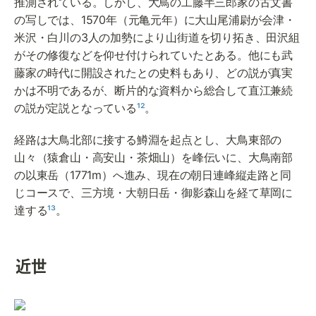
推測されている。しかし、大鳥の工藤半三郎家の古文書
の写しでは、1570年（元亀元年）に大山尾浦尉が会津・
米沢・白川の3人の加勢により山街道を切り拓き、田沢組
がその修復などを仰せ付けられていたとある。他にも武
藤家の時代に開設されたとの史料もあり、どの説が真実
かは不明であるが、断片的な資料から総合して直江兼続
の説が定説となっている
¹²
。 
経路は大鳥北部に接する鱒淵を起点とし、大鳥東部の
山々（猿倉山・高安山・茶畑山）を峰伝いに、大鳥南部
の以東岳（1771m）へ進み、現在の朝日連峰縦走路と同
じコースで、三方境・大朝日岳・御影森山を経て草岡に
達する
¹³
。
近世