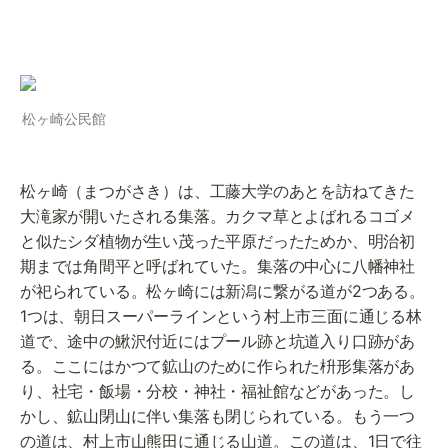
松ヶ崎公民館
松ヶ崎（まつがさき）は、工藤大学のあとを訪ねてきた
大滝家が開いたされる集落。カクマ草とよばれるコゴメ
と似たシダ植物が生い茂った平原だったためか、明治初
期までは角間平と呼ばれていた。集落の中心に八幡神社
が祀られている。松ヶ崎には新潟に繋がる道が2つある。
1つは、朝日スーパーラインという村上市三面に通じる林
道で、途中の鰍沢付近にはプール跡と坑道入り口跡があ
る。ここにはかつて鉱山のために作られた枡形集落があ
り、社宅・飯場・分校・神社・福祉館などがあった。し
かし、鉱山閉山に伴い集落も閉じられている。もう一つ
の道は、村上市山熊田に通じる山道。この道は、1日で往