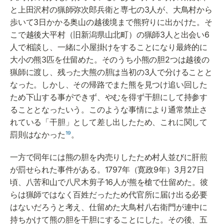
と上田沢村の猟師弥次郎兵衛と専七の3人が、大鳥村から
歩いて3日かかる奥山の越後境まで熊狩りに出かけた。そ
こで越後大平村（旧新潟県山北町）の猟師3人と出会い6
人で相談し、一緒に小屋掛けをすることになり最終的に
大小の熊3匹を仕留めた。そのうち小熊の胆2つは越後の
猟師に渡し、残った大熊の胆は当初の3人で分けることと
なった。しかし、その帰路でまた熊を見つけ追い回した
ため下山する事ができず、やむを得ず干胆にして持参す
ることとなったいう。このような事情により通常禁止さ
れている「干胆」として差し出したため、これに関して
罰則はなかった
¹⁹
。
一方で同年には熊の胆を内売りしたため村人並びに肝煎
が罰せられた事件がある。1797年（寛政9年）3月27日
頃、八苦和山で八尺木剪子16人が熊を槍で仕留めた。彼
らは猟師ではなく百姓だったため代官所に届け出る必要
はないだろうと考え、仕留めた大鳥村八右衛門が連中に
持ちかけて熊の胆を干胆にすることにした。その後、五