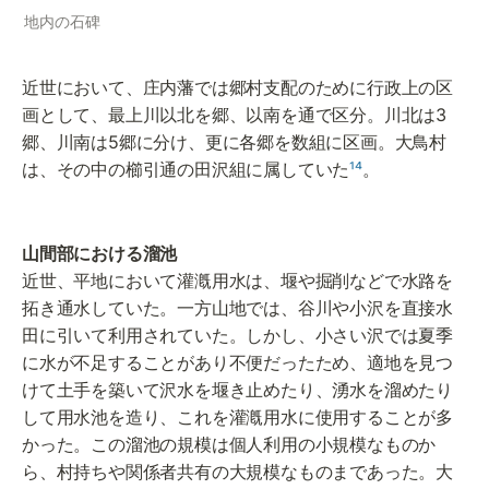
地内の石碑
近世において、庄内藩では郷村支配のために行政上の区
画として、最上川以北を郷、以南を通で区分。川北は3
郷、川南は5郷に分け、更に各郷を数組に区画。大鳥村
は、その中の櫛引通の田沢組に属していた
¹⁴
。
近世、平地において灌漑用水は、堰や掘削などで水路を
拓き通水していた。一方山地では、谷川や小沢を直接水
田に引いて利用されていた。しかし、小さい沢では夏季
に水が不足することがあり不便だったため、適地を見つ
けて土手を築いて沢水を堰き止めたり、湧水を溜めたり
して用水池を造り、これを灌漑用水に使用することが多
かった。この溜池の規模は個人利用の小規模なものか
ら、村持ちや関係者共有の大規模なものまであった。大