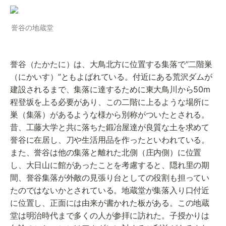
誉谷の地蔵堂
誉谷（たかたに）は、大鳥北方に位置する集落で”二階巣
（にかいす）”ともよばれている。付近にある荒沢ダムが
建設されるまで、集落に達するために東大鳥川から50m
程登坂を上る必要があり、この二階に上るような場所に
巣（集落）があるような様から別称がついたとされる。
昔、工藤大学と共に落ちた鍛冶屋達が良質な土を求めて
誉谷に在居し、刀や生活用品を作ったといわれている。
また、誉谷は他の集落と離れた北側（庄内側）に位置
し、大日山に館があったことを考慮すると、隠れ里の期
間、誉谷集落が外敵の見張り台としての役割も担ってい
たのではないかとされている。地蔵堂が集落入り口付近
に位置し、正面には由来が書かれた板がある。この地蔵
堂は明治時代まで多くの人が参拝に訪れた。子授かりは