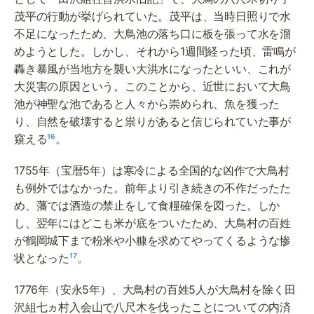
茂平の行動が挙げられていた。茂平は、当時日照りで水
不足になったため、大鳥池の落ち口に板を張って水を溜
めようとした。しかし、それから1週間経った頃、雷鳴が
轟き暴風が当地方を襲い大洪水になったといい、これが
大災害の原因という。このことから、近世において大鳥
池が神聖な池であると人々から崇められ、魚を獲った
り、自然を破壊すると祟りがあると信じられていた事が
窺える
¹⁶
。
1755年（宝暦5年）は寒冷による全国的な凶作で大鳥村
も例外ではなかった。前年より引き続きの不作だったた
め、藩では酒造の禁止をして食糧確保を図った。しか
し、翌年にはどこも米が底をついたため、大鳥村の百姓
が鶴岡城下まで粉米や小糠を求めてやってくるような惨
状となった
¹⁷
。
1776年（安永5年）、大鳥村の百姓5人が大鳥村を除く田
沢組七ヵ村入会山で八尺木を伐ったことについての内済