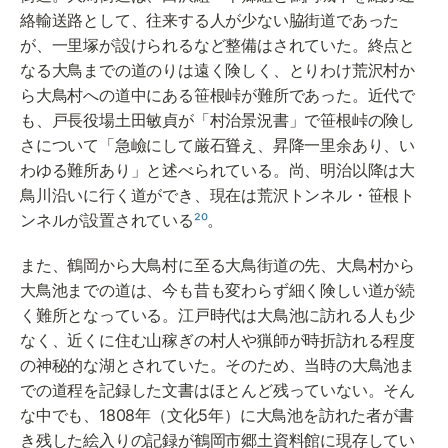
絡輸送路として、往来する人が少ない脇街道であった
が、一里塚が設けられるなど整備はされていた。終点と
なる大鳥までの道のりは遠く険しく、とりわけ荒沢村か
ら大鳥村への道中にある笹根峠が難所であった。近代で
も、戸長役場土田敏貞が「村治景況書」で笹根峠の険し
さについて「急嶮にして厳石聳え、昇降一里余あり、い
わゆる難所あり」と述べられている。尚、明治以降は大
鳥川沿いに行く道ができ、現在は荒沢トンネル・笹根ト
ンネルが設置されている
²⁰
。
また、鶴岡から大鳥村に至る大鳥街道の先、大鳥村から
大鳥池までの道は、今も昔も変わらず細く険しい道が続
く難所となっている。江戸時代は大鳥池に訪れる人も少
なく、近くに住む山稼ぎの村人や猟師が時折訪れる程度
の神秘的な湖とされていた。そのため、当時の大鳥池ま
での道程を記録した文書はほとんど残っていない。そん
な中でも、1808年（文化5年）に大鳥池を訪れた者が書
き残した絵入りの記録が鶴岡市郷土資料館に現存してい