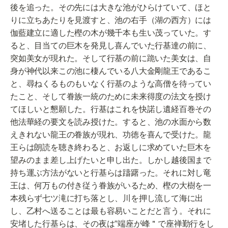
後を追った。その先には大きな池がひらけていて、ほと
りに立ちあたりを見渡すと、池の右手（湖の西方）には
伽藍建立に適した樫の木が幾千本も生い茂っていた。す
ると、目当ての巨木を発見し喜んでいた行基達の前に、
突如美女が現れた。そして行基の前に跪いた美女は、自
身が神代以来この池に棲んでいる八大金剛龍王であるこ
と、尋ねくるものもいなく行基のような高僧を待ってい
たこと、そして眷族一統のために未来得度の法文を授け
てほしいと懇願した。行基はこれを快諾し遺経百巻その
他法華経の要文を読み授けた。すると、池の水面から数
えきれない龍王の眷族が現れ、功徳を喜んで受けた。龍
王らは朗読を聴き終わると、お返しに求めていた巨木を
望みのまま差し上げたいと申し出た。しかし越後国まで
持ち運ぶ方法がないと行基らは躊躇った。それに対し竜
王は、何万もの付き従う眷族がいるため、樫の大樹を一
本残らず七ツ滝に打ち落とし、川を押し流して海に出
し、乙村へ送ることは最も容易いことだと言う。それに
安堵した行基らは、その夜は”端座が峰＂で座禅勤行をし