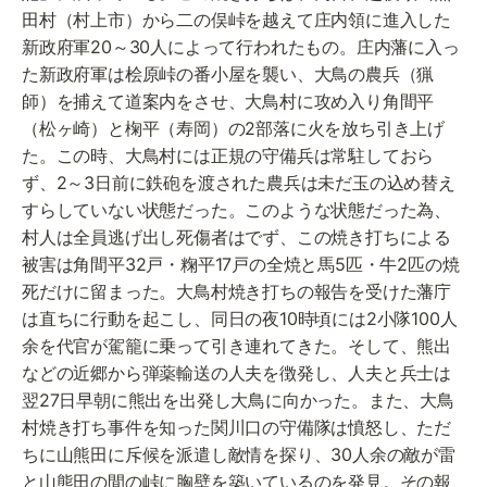
田村（村上市）から二の俣峠を越えて庄内領に進入した
新政府軍20～30人によって行われたもの。庄内藩に入っ
た新政府軍は桧原峠の番小屋を襲い、大鳥の農兵（猟
師）を捕えて道案内をさせ、大鳥村に攻め入り角間平
（松ヶ崎）と椈平（寿岡）の2部落に火を放ち引き上げ
た。この時、大鳥村には正規の守備兵は常駐しておら
ず、2～3日前に鉄砲を渡された農兵は未だ玉の込め替え
すらしていない状態だった。このような状態だった為、
村人は全員逃げ出し死傷者はでず、この焼き打ちによる
被害は角間平32戸・粷平17戸の全焼と馬5匹・牛2匹の焼
死だけに留まった。大鳥村焼き打ちの報告を受けた藩庁
は直ちに行動を起こし、同日の夜10時頃には2小隊100人
余を代官が駕籠に乗って引き連れてきた。そして、熊出
などの近郷から弾薬輸送の人夫を徴発し、人夫と兵士は
翌27日早朝に熊出を出発し大鳥に向かった。また、大鳥
村焼き打ち事件を知った関川口の守備隊は憤怒し、ただ
ちに山熊田に斥候を派遣し敵情を探り、30人余の敵が雷
と山熊田の間の峠に胸壁を築いているのを発見。その報