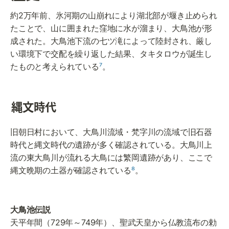
約2万年前、氷河期の山崩れにより湖北部が堰き止められ
たことで、山に囲まれた窪地に水が溜まり、大鳥池が形
成された。大鳥池下流の七ツ滝によって陸封され、厳し
い環境下で交配を繰り返した結果、タキタロウが誕生し
たものと考えられている
⁷
。
縄文時代
旧朝日村において、大鳥川流域・梵字川の流域で旧石器
時代と縄文時代の遺跡が多く確認されている。大鳥川上
流の東大鳥川が流れる大鳥には繁岡遺跡があり、ここで
縄文晩期の土器が確認されている
⁸
。
天平年間（729年～749年）、聖武天皇から仏教流布の勅