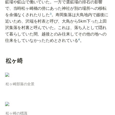
鉱場や鉱山で働いていた。一方で選鉱場の排石の影響
で、当時松ヶ崎橋の傍にあった神社が別の場所への移転
を余儀なくされたりした
³
。寿岡集落は大鳥地内で越後に
近いため、沢端を村表と呼び、大鳥から5km下った上田
沢集落を村裏と呼んでいた。これは、落ち人として隠れ
て暮らしていた間、越後とのみ往来してその他の地への
往来をしていなかったためとされている
⁴
。
松ヶ崎
松ヶ崎部落の全景
松ヶ崎の標識