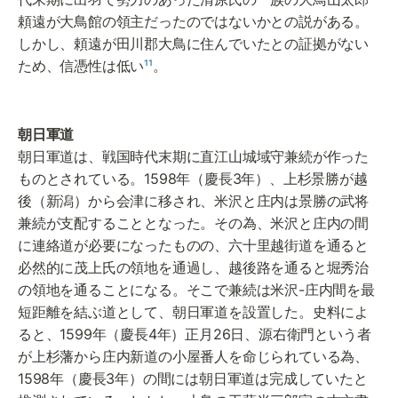
頼遠が大鳥館の領主だったのではないかとの説がある。
しかし、頼遠が田川郡大鳥に住んでいたとの証拠がない
ため、信憑性は低い
¹¹
。
朝日軍道は、戦国時代末期に直江山城域守兼続が作った
ものとされている。1598年（慶長3年）、上杉景勝が越
後（新潟）から会津に移され、米沢と庄内は景勝の武将
兼続が支配することとなった。その為、米沢と庄内の間
に連絡道が必要になったものの、六十里越街道を通ると
必然的に茂上氏の領地を通過し、越後路を通ると堀秀治
の領地を通ることになる。そこで兼続は米沢-庄内間を最
短距離を結ぶ道として、朝日軍道を設置した。史料によ
ると、1599年（慶長4年）正月26日、源右衛門という者
が上杉藩から庄内新道の小屋番人を命じられている為、
1598年（慶長3年）の間には朝日軍道は完成していたと