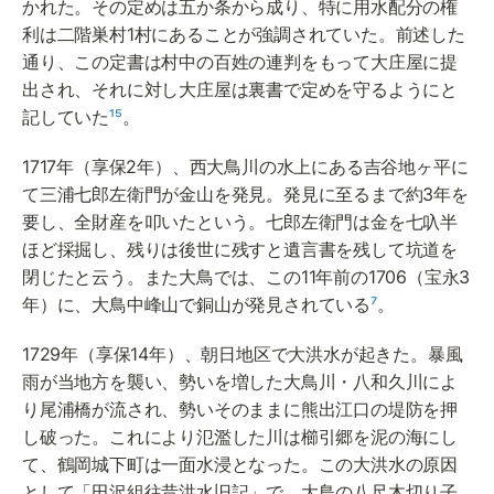
かれた。その定めは五か条から成り、特に用水配分の権
利は二階巣村1村にあることが強調されていた。前述した
通り、この定書は村中の百姓の連判をもって大庄屋に提
出され、それに対し大庄屋は裏書で定めを守るようにと
記していた
¹⁵
。 
1717年（享保2年）、西大鳥川の水上にある吉谷地ヶ平に
て三浦七郎左衛門が金山を発見。発見に至るまで約3年を
要し、全財産を叩いたという。七郎左衛門は金を七叺半
ほど採掘し、残りは後世に残すと遺言書を残して坑道を
閉じたと云う。また大鳥では、この11年前の1706（宝永3
年）に、大鳥中峰山で銅山が発見されている
⁷
。
1729年（享保14年）、朝日地区で大洪水が起きた。暴風
雨が当地方を襲い、勢いを増した大鳥川・八和久川によ
り尾浦橋が流され、勢いそのままに熊出江口の堤防を押
し破った。これにより氾濫した川は櫛引郷を泥の海にし
て、鶴岡城下町は一面水浸となった。この大洪水の原因
として「田沢組往昔洪水旧記」で、大鳥の八尺木切り子