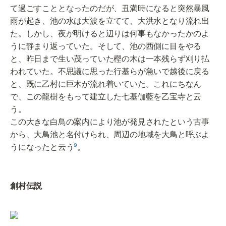
て過ごすこととなったのだが、丑満時になると突然暴風
雨が起き、池の水は大波を立てて、大洪水となり流れ出
た。しかし、夜が明けると辺りは何事もなかったかのよ
うに静まり返っていた。そして、池の西側に目をやる
と、昨日まで生い茂っていた樫の木は一本残らず刈り払
われていた。不思議に思った行基らが急いで越後に戻る
と、既に乙村に巨木が流れ着いていた。これにちなん
で、この龍樹をもって建立した七基伽藍を乙宝寺と云
う。

この大きな白鳥の案内により池が発見されたという古事
から、大鳥池と名付けられ、周辺の地域を大鳥と呼ぶよ
うになったと云う
⁹
。
創村伝説