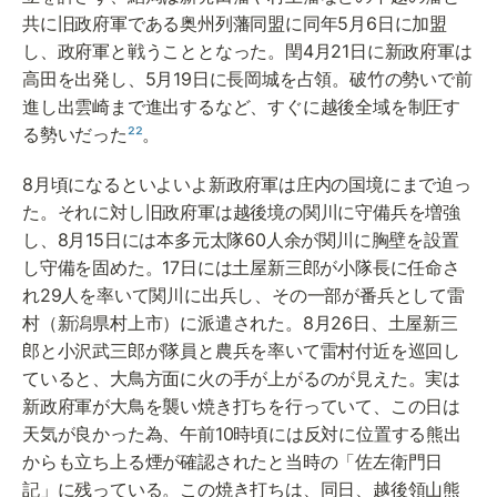
共に旧政府軍である奥州列藩同盟に同年5月6日に加盟
し、政府軍と戦うこととなった。閏4月21日に新政府軍は
高田を出発し、5月19日に長岡城を占領。破竹の勢いで前
進し出雲崎まで進出するなど、すぐに越後全域を制圧す
る勢いだった
²²
。
8月頃になるといよいよ新政府軍は庄内の国境にまで迫っ
た。それに対し旧政府軍は越後境の関川に守備兵を増強
し、8月15日には本多元太隊60人余が関川に胸壁を設置
し守備を固めた。17日には土屋新三郎が小隊長に任命さ
れ29人を率いて関川に出兵し、その一部が番兵として雷
村（新潟県村上市）に派遣された。8月26日、土屋新三
郎と小沢武三郎が隊員と農兵を率いて雷村付近を巡回し
ていると、大鳥方面に火の手が上がるのが見えた。実は
新政府軍が大鳥を襲い焼き打ちを行っていて、この日は
天気が良かった為、午前10時頃には反対に位置する熊出
からも立ち上る煙が確認されたと当時の「佐左衛門日
記」に残っている。この焼き打ちは、同日、越後領山熊