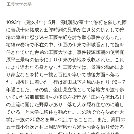
工藤大学の墓
1093年（建久4年）5月、源頼朝が富士で巻狩を催した際
に曽我十郎祐成と五郎時到の兄弟が亡き父の仇として狩
場の陣屋に忍び込み工藤祐経を討ち取る事件があった。
祐経が巻狩で不在の中、伊豆の伊東で御城番として館を
任されていた舎弟の工藤大学は、事件後源頼朝の使者梶
原平三景時の伝令により伊東の領地を没収された。これ
により追われる身となった工藤大学は、景時の勧めによ
り家宝などを持ち一族と百姓を率いて越後方面へ落ち
た。越後国に着いた一行は高田城下片原のあたりで6～7
年過ごした。その後、金山見立役として諸地方を渡り歩
いていた岩船郡荒川村の多良左衛門が「庄内を流れる川
の上流に開けた野原があり、落ち人が隠れ住むのに適し
ている」と大学に移住を勧めた。この話で心を決めた大
学は一族の20数名を率い北上することに。また、高田の
五十嵐小分次と村上周防守殿から米やお金を借り受ける