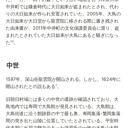
中井町では鎌倉時代に大日如来が盗まれたとされ、代わ
りの大日如来が作られ安置されていた。2005年、大鳥の
大日如来が大日堂から龍雲院に移される際に書き残され
た由来書が、2011年中井町の文化保護委員会に渡り、盗
まれたとされていた大日如来が大鳥にあると騒ぎになっ
た
¹⁰
。
中世
1597年、深山谷龍雲院が開山される。しかし、1624年に
開山されたとの説もある
⁷
。
旧朝日村域には多くの中世の遺跡が確認されており、大
鳥地内では寿岡で大鳥館が発見されている。大鳥館は、
大鳥街道に沿う館跡群の中で最も奥、寿岡集落-繁岡集落
間の突き出た山陵に位置していたとされている。平安時
代末期に出羽で勢力のあった清原氏の一族の大鳥山太郎