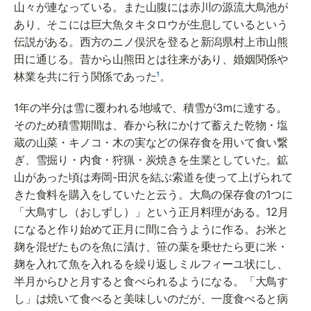
山々が連なっている。また山腹には赤川の源流大鳥池が
あり、そこには巨大魚タキタロウが生息しているという
伝説がある。西方のニノ俣沢を登ると新潟県村上市山熊
田に通じる。昔から山熊田とは往来があり、婚姻関係や
林業を共に行う関係であった
¹
。
1年の半分は雪に覆われる地域で、積雪が3mに達する。
そのため積雪期間は、春から秋にかけて蓄えた乾物・塩
蔵の山菜・キノコ・木の実などの保存食を用いて食い繋
ぎ、雪掘り・内食・狩猟・炭焼きを生業としていた。鉱
山があった頃は寿岡-田沢を結ぶ索道を使って上げられて
きた食料を購入をしていたと云う。大鳥の保存食の1つに
「大鳥すし（おしずし）」という正月料理がある。12月
になると作り始めて正月に間に合うように作る。お米と
麹を混ぜたものを魚に漬け、笹の葉を乗せたら更に米・
麹を入れて魚を入れるを繰り返しミルフィーユ状にし、
半月からひと月すると食べられるようになる。「大鳥す
し」は焼いて食べると美味しいのだが、一度食べると病